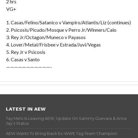
2 hrs
VG+
1. Casas/Felino/Satanico v Vampiro/Atlantis/Liz (continues)
2. Psicosis/Picudo/Mosque v Perro Jr/Winners/Calo
3. Rey Jr/Octagon/Muneco v Payasos
4. Lover/Metal/Frisbee v Estrada/Juvi/Vegas
5. Rey Jr v Psicosis
6. Casas v Santo
———————————-
LATEST IN AEW
Tay Melo Is Leaving AEW, Update On Sammy Guevara & Anna
Jay’s Status
AEW Wants To Bring Back Ex-WWE Tag Team Champion