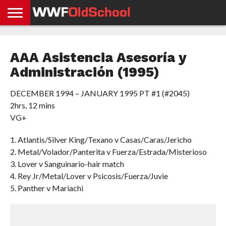
HOME
WWE
AEW
TNA
UFC &
OLD
GET
CONTACT
PRIVACY
NEWS
NEWS
NEWS
BOXING
SCHOOL
APP
US
POLICY &
AAA Asistencia Asesoría y
NEWS
STORIES
GDPR
COMPLIANCE
Administración (1995)
DECEMBER 1994 – JANUARY 1995 PT #1 (#2045)
2hrs, 12 mins
VG+
1. Atlantis/Silver King/Texano v Casas/Caras/Jericho
2. Metal/Volador/Panterita v Fuerza/Estrada/Misterioso
3. Lover v Sanguinario-hair match
4. Rey Jr/Metal/Lover v Psicosis/Fuerza/Juvie
5. Panther v Mariachi