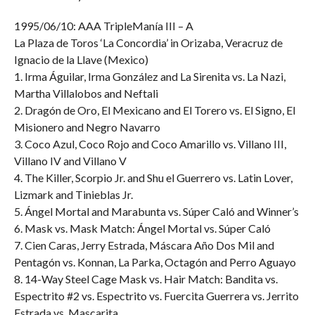
1995/06/10: AAA TripleManía III – A
La Plaza de Toros ‘La Concordia’ in Orizaba, Veracruz de
Ignacio de la Llave (Mexico)
1. Irma Águilar, Irma González and La Sirenita vs. La Nazi,
Martha Villalobos and Neftali
2. Dragón de Oro, El Mexicano and El Torero vs. El Signo, El
Misionero and Negro Navarro
3. Coco Azul, Coco Rojo and Coco Amarillo vs. Villano III,
Villano IV and Villano V
4. The Killer, Scorpio Jr. and Shu el Guerrero vs. Latin Lover,
Lizmark and Tinieblas Jr.
5. Ángel Mortal and Marabunta vs. Súper Caló and Winner’s
6. Mask vs. Mask Match: Ángel Mortal vs. Súper Caló
7. Cien Caras, Jerry Estrada, Máscara Año Dos Mil and
Pentagón vs. Konnan, La Parka, Octagón and Perro Aguayo
8. 14-Way Steel Cage Mask vs. Hair Match: Bandita vs.
Espectrito #2 vs. Espectrito vs. Fuercita Guerrera vs. Jerrito
Estrada vs. Mascarita