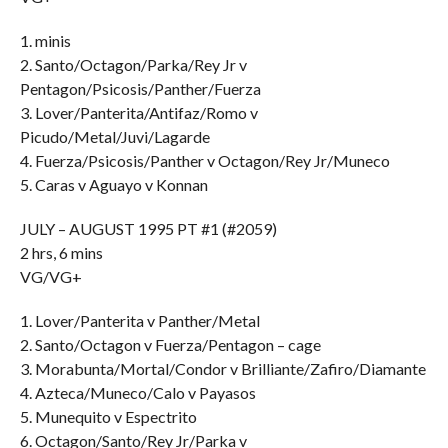
1. minis
2. Santo/Octagon/Parka/Rey Jr v
Pentagon/Psicosis/Panther/Fuerza
3. Lover/Panterita/Antifaz/Romo v
Picudo/Metal/Juvi/Lagarde
4. Fuerza/Psicosis/Panther v Octagon/Rey Jr/Muneco
5. Caras v Aguayo v Konnan
JULY – AUGUST 1995 PT #1 (#2059)
2 hrs, 6 mins
VG/VG+
1. Lover/Panterita v Panther/Metal
2. Santo/Octagon v Fuerza/Pentagon – cage
3. Morabunta/Mortal/Condor v Brilliante/Zafiro/Diamante
4. Azteca/Muneco/Calo v Payasos
5. Munequito v Espectrito
6. Octagon/Santo/Rey Jr/Parka v