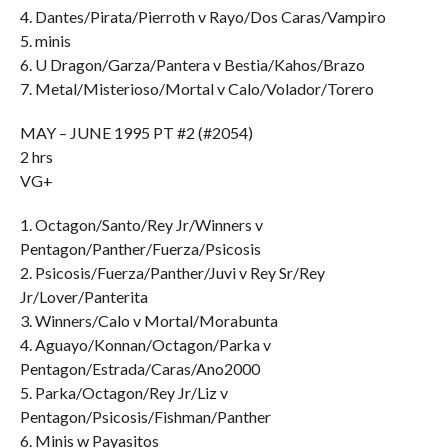
4. Dantes/Pirata/Pierroth v Rayo/Dos Caras/Vampiro
5. minis
6. U Dragon/Garza/Pantera v Bestia/Kahos/Brazo
7. Metal/Misterioso/Mortal v Calo/Volador/Torero
MAY – JUNE 1995 PT #2 (#2054)
2 hrs
VG+
1. Octagon/Santo/Rey Jr/Winners v
Pentagon/Panther/Fuerza/Psicosis
2. Psicosis/Fuerza/Panther/Juvi v Rey Sr/Rey
Jr/Lover/Panterita
3. Winners/Calo v Mortal/Morabunta
4. Aguayo/Konnan/Octagon/Parka v
Pentagon/Estrada/Caras/Ano2000
5. Parka/Octagon/Rey Jr/Liz v
Pentagon/Psicosis/Fishman/Panther
6. Minis w Payasitos