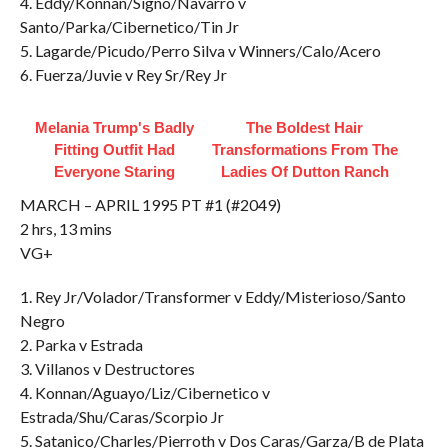
4. Eddy/Konnan/Signo/Navarro v
Santo/Parka/Cibernetico/Tin Jr
5. Lagarde/Picudo/Perro Silva v Winners/Calo/Acero
6. Fuerza/Juvie v Rey Sr/Rey Jr
Melania Trump's Badly
The Boldest Hair
Fitting Outfit Had
Transformations From The
Everyone Staring
Ladies Of Dutton Ranch
MARCH – APRIL 1995 PT #1 (#2049)
2 hrs, 13 mins
VG+
1. Rey Jr/Volador/Transformer v Eddy/Misterioso/Santo
Negro
2. Parka v Estrada
3. Villanos v Destructores
4. Konnan/Aguayo/Liz/Cibernetico v
Estrada/Shu/Caras/Scorpio Jr
5. Satanico/Charles/Pierroth v Dos Caras/Garza/B de Plata