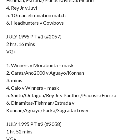
Fishman/Estrada/Psicosis/Metal/Picudo
4. Rey Jr v Juvi
5. 10 man elimination match
6. Headhunters v Cowboys
JULY 1995 PT #1 (#2057)
2 hrs, 16 mins
VG+
1. Winners v Morabunta – mask
2. Caras/Ano2000 v Aguayo/Konnan
3. minis
4. Calo v Winners – mask
5. Santo/Octagon/Rey Jr v Panther/Psicosis/Fuerza
6. Dinamitas/Fishman/Estrada v
Konnan/Aguayo/Parka/Sagrada/Lover
JULY 1995 PT #2 (#2058)
1 hr, 52 mins
VG+