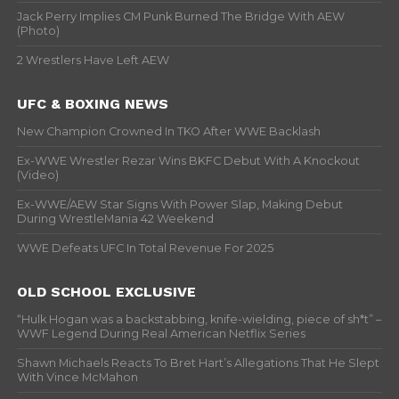
Jack Perry Implies CM Punk Burned The Bridge With AEW
(Photo)
2 Wrestlers Have Left AEW
UFC & BOXING NEWS
New Champion Crowned In TKO After WWE Backlash
Ex-WWE Wrestler Rezar Wins BKFC Debut With A Knockout
(Video)
Ex-WWE/AEW Star Signs With Power Slap, Making Debut
During WrestleMania 42 Weekend
WWE Defeats UFC In Total Revenue For 2025
OLD SCHOOL EXCLUSIVE
“Hulk Hogan was a backstabbing, knife-wielding, piece of sh*t” –
WWF Legend During Real American Netflix Series
Shawn Michaels Reacts To Bret Hart’s Allegations That He Slept
With Vince McMahon