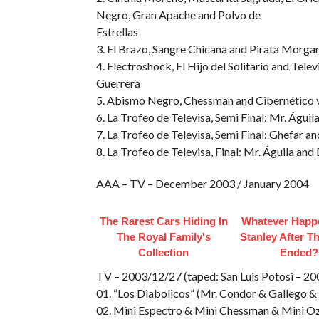
Negro, Gran Apache and Polvo de
Estrellas
3. El Brazo, Sangre Chicana and Pirata Morgan
4. Electroshock, El Hijo del Solitario and Te
Guerrera
5. Abismo Negro, Chessman and Cibernético v
6. La Trofeo de Televisa, Semi Final: Mr. Águi
7. La Trofeo de Televisa, Semi Final: Ghefar an
8. La Trofeo de Televisa, Final: Mr. Águila an
AAA – TV – December 2003 / January 2004
The Rarest Cars Hiding In
Whatever Happ
The Royal Family's
Stanley After Th
Collection
Ended?
TV – 2003/12/27 (taped: San Luis Potosi – 2
01. “Los Diabolicos” (Mr. Condor & Gallego 
02. Mini Espectro & Mini Chessman & Mini O