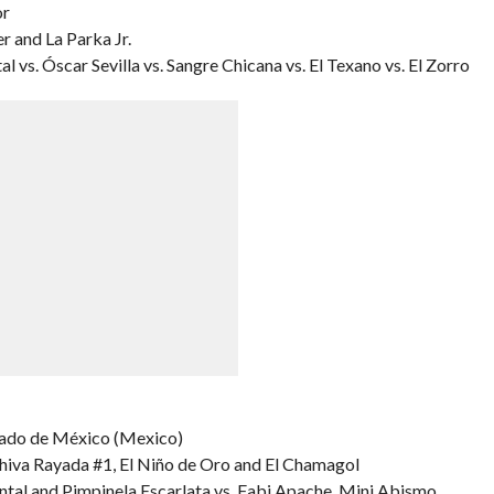
or
r and La Parka Jr.
 vs. Óscar Sevilla vs. Sangre Chicana vs. El Texano vs. El Zorro
tado de México (Mexico)
Chiva Rayada #1, El Niño de Oro and El Chamagol
ntal and Pimpinela Escarlata vs. Fabi Apache, Mini Abismo