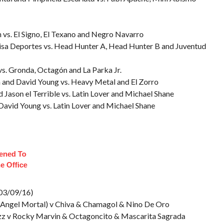
 vs. El Signo, El Texano and Negro Navarro
levisa Deportes vs. Head Hunter A, Head Hunter B and Juventud
s. Gronda, Octagón and La Parka Jr.
la and David Young vs. Heavy Metal and El Zorro
d Jason el Terrible vs. Latin Lover and Michael Shane
d David Young vs. Latin Lover and Michael Shane
ened To
e Office
003/09/16)
& Angel Mortal) v Chiva & Chamagol & Nino De Oro
zz v Rocky Marvin & Octagoncito & Mascarita Sagrada