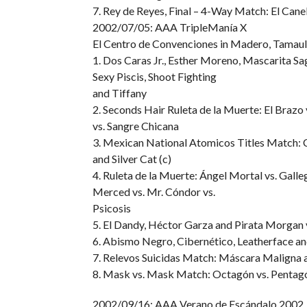
7. Rey de Reyes, Final – 4-Way Match: El Cane
2002/07/05: AAA TripleManía X
El Centro de Convenciones in Madero, Tamaul
1. Dos Caras Jr., Esther Moreno, Mascarita S
Sexy Piscis, Shoot Fighting
and Tiffany
2. Seconds Hair Ruleta de la Muerte: El Brazo 
vs. Sangre Chicana
3. Mexican National Atomicos Titles Match: C
and Silver Cat (c)
4. Ruleta de la Muerte: Ángel Mortal vs. Galle
Merced vs. Mr. Cóndor vs.
Psicosis
5. El Dandy, Héctor Garza and Pirata Morgan v
6. Abismo Negro, Cibernético, Leatherface and
7. Relevos Suicidas Match: Máscara Maligna
8. Mask vs. Mask Match: Octagón vs. Pentag
2002/09/16: AAA Verano de Escándalo 2002