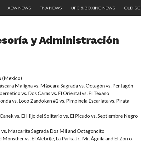
AEW NEWS
TNA NEWS
UFC & BOXING NEWS
OLD S
soría y Administración
co (Mexico)
Máscara Maligna vs. Máscara Sagrada vs. Octagón vs. Pentagón
ernético vs. Dos Caras vs. El Oriental vs. El Texano
onda vs. Loco Zandokan #2 vs. Pimpinela Escarlata vs. Pirata
Canek vs. El Hijo del Solitario vs. El Picudo vs. Septiembre Negro
 vs. Mascarita Sagrada Dos Mil and Octagoncito
onsther vs. El Alebrije, La Parka Jr., Mr. Águila and El Zorro