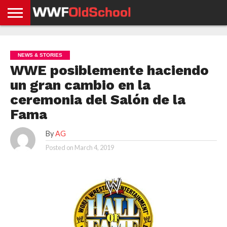
HOME
WWE
AEW
TNA
UFC &
OLD
GET
CONTACT
PRIVACY
NEWS
NEWS
NEWS
BOXING
SCHOOL
APP
US
POLICY &
NEWS & STORIES
NEWS
STORIES
GDPR
COMPLIANCE
WWE posiblemente haciendo
un gran cambio en la
ceremonia del Salón de la
Fama
By
AG
Posted on
March 4, 2019