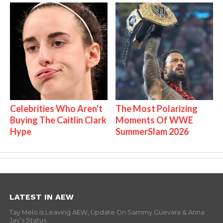
Celebrities Who Aren't
The Most Polarizing
Buying The Caitlin Clark
Moments Of WWE
Hype
SummerSlam 2026
LATEST IN AEW
Tay Melo Is Leaving AEW, Update On Sammy Guevara & Anna
Jay’s Status