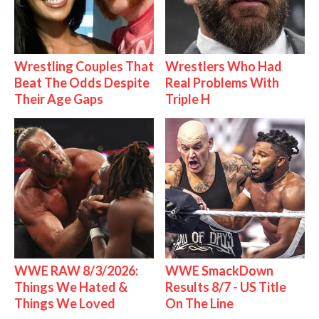
Wrestling Couples That
Wrestlers Who Had
Beat The Odds Despite
Real Problems With
Their Age Gaps
Triple H
WWE RAW 8/3/2026:
WWE SmackDown
Things We Hated &
Results 8/7 - US Title
Things We Loved
On The Line