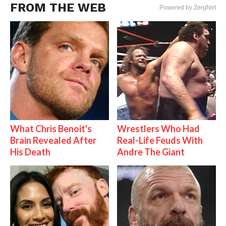
FROM THE WEB
Powered by ZergNet
What Chris Benoit's
Wrestlers Who Had
Brain Revealed After
Real-Life Feuds With
His Death
Andre The Giant