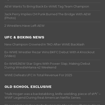
AEW Wants To Bring Back Ex-WWE Tag Team Champion
Jack Perry Implies CM Punk Burned The Bridge With AEW
(Photo)
2 Wrestlers Have Left AEW
UFC & BOXING NEWS
New Champion Crowned In TKO After WWE Backlash
Ex-WWE Wrestler Rezar Wins BKFC Debut With A Knockout
(Video)
Ex-WWE/AEW Star Signs With Power Slap, Making Debut
During WrestleMania 42 Weekend
WWE Defeats UFC In Total Revenue For 2025
OLD SCHOOL EXCLUSIVE
“Hulk Hogan was a backstabbing, knife-wielding, piece of sh*t” –
WWF Legend During Real American Netflix Series