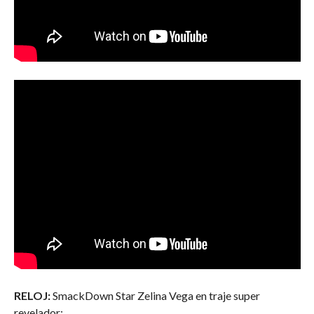
RELOJ:
SmackDown Star Zelina Vega en traje super
revelador: