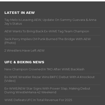
LATEST IN AEW
Tay Melo Is Leaving AEW, Update On Sammy Guevara & Anna
Jay’s Status
AEW Wants To Bring Back Ex-WWE Tag Team Champion
Jack Perry Implies CM Punk Burned The Bridge With AEW
(Photo)
2 Wrestlers Have Left AEW
UFC & BOXING NEWS
New Champion Crowned In TKO After WWE Backlash
Ex-WWE Wrestler Rezar Wins BKFC Debut With A Knockout
(Video)
Ex-WWE/AEW Star Signs With Power Slap, Making Debut
During WrestleMania 42 Weekend
WWE Defeats UFC In Total Revenue For 2025