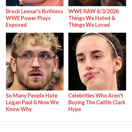
Brock Lesnar's Ruthless
WWE RAW 8/3/2026:
WWE Power Plays
Things We Hated &
Exposed
Things We Loved
So Many People Hate
Celebrities Who Aren't
Logan Paul & Now We
Buying The Caitlin Clark
Know Why
Hype