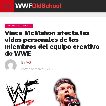
HOME
WWE
AEW
TNA
UFC &
OLD
GET
CONTACT
PRIVACY
NEWS
NEWS
NEWS
BOXING
SCHOOL
APP
US
POLICY &
NEWS & STORIES
NEWS
STORIES
GDPR
COMPLIANCE
Vince McMahon afecta las
vidas personales de los
miembros del equipo creativo
de WWE
By
AG
Posted on
March 4, 2019