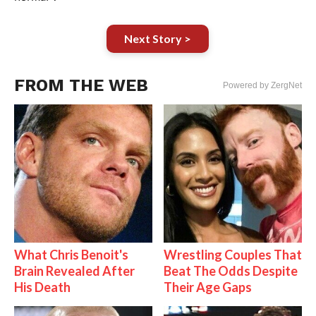
Next Story >
FROM THE WEB
Powered by ZergNet
What Chris Benoit's
Wrestling Couples That
Brain Revealed After
Beat The Odds Despite
His Death
Their Age Gaps