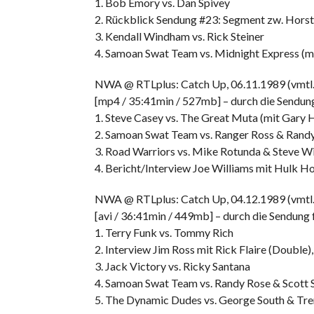
1. Bob Emory vs. Dan Spivey
2. Rückblick Sendung #23: Segment zw. Horst
3. Kendall Windham vs. Rick Steiner
4. Samoan Swat Team vs. Midnight Express (mi
NWA @ RTLplus: Catch Up, 06.11.1989 (vmtl.
[mp4 / 35:41min / 527mb] – durch die Sendung
1. Steve Casey vs. The Great Muta (mit Gary 
2. Samoan Swat Team vs. Ranger Ross & Randy 
3. Road Warriors vs. Mike Rotunda & Steve Will
4. Bericht/Interview Joe Williams mit Hulk 
NWA @ RTLplus: Catch Up, 04.12.1989 (vmtl.
[avi / 36:41min / 449mb] – durch die Sendung
1. Terry Funk vs. Tommy Rich
2. Interview Jim Ross mit Rick Flaire (Double),
3. Jack Victory vs. Ricky Santana
4. Samoan Swat Team vs. Randy Rose & Scott S
5. The Dynamic Dudes vs. George South & Tre