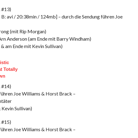
 #13)
n B: avi / 20:38min / 124mb] – durch die Sendung führen Joe
rong (mit Rip Morgan)
 & Arn Anderson (am Ende mit Barry Windham)
 & am Ende mit Kevin Sullivan)
istic
 Totally
own
 #14)
 führen Joe Williams & Horst Brack –
ntäter
 Kevin Sullivan)
 #15)
 führen Joe Williams & Horst Brack –