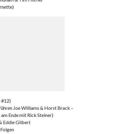
rnette)
 #12)
 führen Joe Williams & Horst Brack –
& am Ende mit Rick Steiner)
& Eddie Gilbert
 Folgen