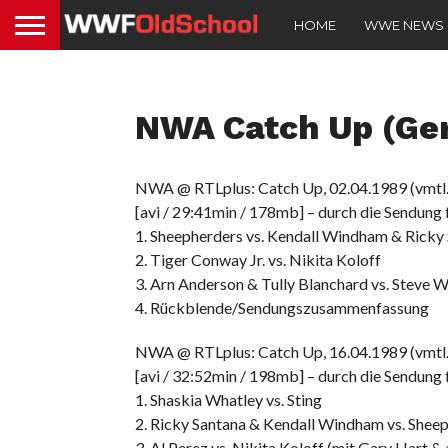
HOME
WWE NEWS
NWA Catch Up (Ge
NWA @ RTLplus: Catch Up, 02.04.1989 (vmtl.
[avi / 29:41min / 178mb] – durch die Sendung 
1. Sheepherders vs. Kendall Windham & Ricky
2. Tiger Conway Jr. vs. Nikita Koloff
3. Arn Anderson & Tully Blanchard vs. Steve 
4. Rückblende/Sendungszusammenfassung
NWA @ RTLplus: Catch Up, 16.04.1989 (vmtl.
[avi / 32:52min / 198mb] – durch die Sendung 
1. Shaskia Whatley vs. Sting
2. Ricky Santana & Kendall Windham vs. Shee
3. Al Perez vs. Nikita Koloff (mit Gary Hart &