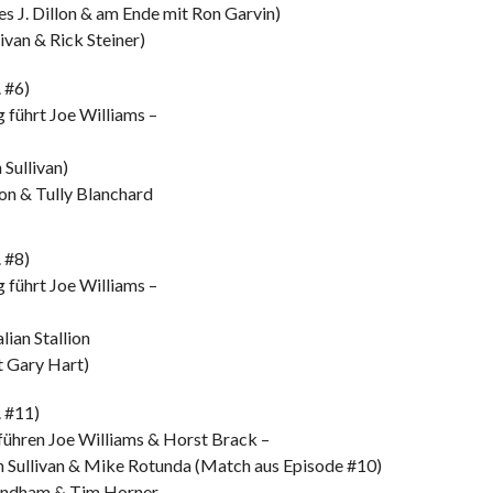
s J. Dillon & am Ende mit Ron Garvin)
ivan & Rick Steiner)
 #6)
 führt Joe Williams –
 Sullivan)
on & Tully Blanchard
 #8)
 führt Joe Williams –
ian Stallion
t Gary Hart)
 #11)
 führen Joe Williams & Horst Brack –
vin Sullivan & Mike Rotunda (Match aus Episode #10)
Windham & Tim Horner