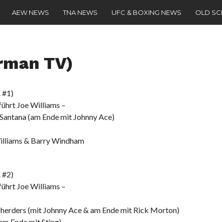
AEW NEWS
TNA NEWS
UFC & BOXING NEWS
OLD S
rman TV)
 #1)
führt Joe Williams –
 Santana (am Ende mit Johnny Ace)
Williams & Barry Windham
 #2)
führt Joe Williams –
pherders (mit Johnny Ace & am Ende mit Rick Morton)
 am Ende mit Sting)