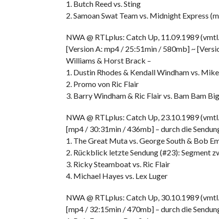
1. Butch Reed vs. Sting
2. Samoan Swat Team vs. Midnight Express (mi
NWA @ RTLplus: Catch Up, 11.09.1989 (vmtl.
[Version A: mp4 / 25:51min / 580mb] ~ [Versio
Williams & Horst Brack –
1. Dustin Rhodes & Kendall Windham vs. Mike
2. Promo von Ric Flair
3. Barry Windham & Ric Flair vs. Bam Bam Bi
NWA @ RTLplus: Catch Up, 23.10.1989 (vmtl.
[mp4 / 30:31min / 436mb] – durch die Sendung
1. The Great Muta vs. George South & Bob Em
2. Rückblick letzte Sendung (#23): Segment z
3. Ricky Steamboat vs. Ric Flair
4. Michael Hayes vs. Lex Luger
NWA @ RTLplus: Catch Up, 30.10.1989 (vmtl.
[mp4 / 32:15min / 470mb] – durch die Sendung