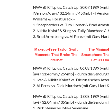
NWA @ RTLplus: Catch Up, 30.07.1989 (vmtl.
[Version A: avi / 32:14min / 450mb] ~ [Versio
Williams & Horst Brack –
1. Sheepherders vs. Tim Horner & Brad Armst
2. Nikita Koloff & Sting vs. Tully Blanchard
3. Brad Armstrong vs. Al Perez (mit Gary Hart
Makeup‑Free Taylor Swift
The Minimal
Moments That Broke The
Smartphone That
Internet
Let Us D
NWA @ RTLplus: Catch Up, 06.08.1989 (vmtl.
[avi / 31:46min / 259mb] – durch die Sendung
1. Ivan & Nikita Koloff vs. Die russischen Atte
2. Al Perez vs. Dick Murdoch (mit Gary Hart &
NWA @ RTLplus: Catch Up, 13.08.1989 (vmtl.
[avi / 32:04min / 353mb] – durch die Sendung
1. Rick Steiner vs. Mike Semmane